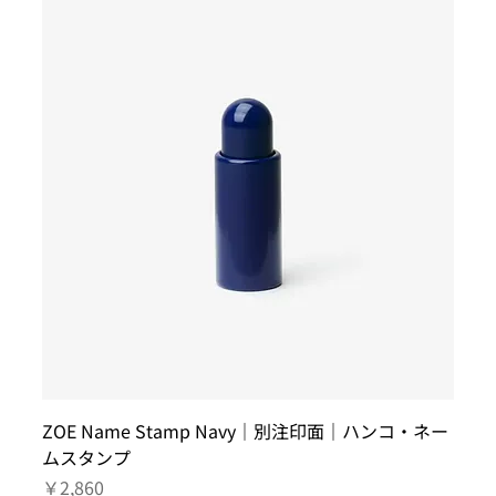
ZOE Name Stamp Navy｜別注印面｜ハンコ・ネー
ムスタンプ
価格
￥2,860