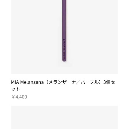
MIA Melanzana（メランザーナ／パープル）3個セ
ット
価格
￥4,400