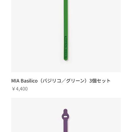
MIA Basilico（バジリコ／グリーン）3個セット
価格
￥4,400