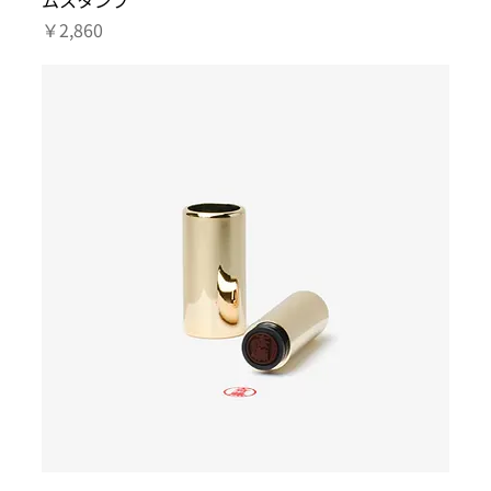
ムスタンプ
価格
￥2,860