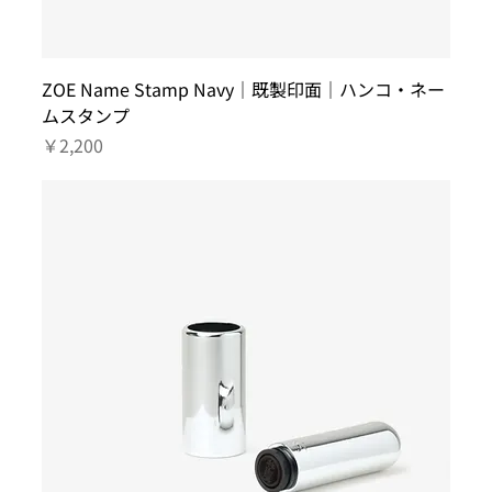
ZOE Name Stamp Navy｜既製印面｜ハンコ・ネー
ムスタンプ
価格
￥2,200