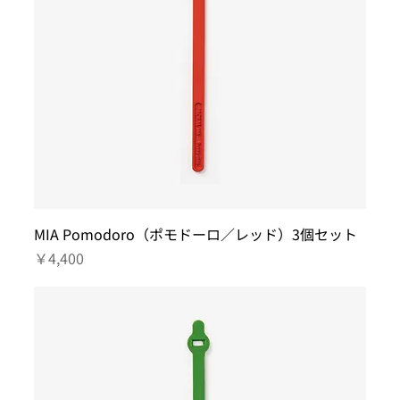
MIA Pomodoro（ポモドーロ／レッド）3個セット
価格
￥4,400