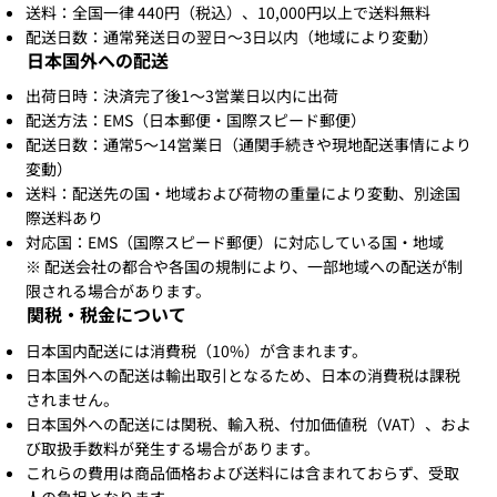
送料：全国一律 440円（税込）、10,000円以上で送料無料
配送日数：通常発送日の翌日～3日以内（地域により変動）
日本国外への配送
出荷日時：決済完了後1〜3営業日以内に出荷
配送方法：EMS（日本郵便・国際スピード郵便）
配送日数：通常5〜14営業日（通関手続きや現地配送事情により
変動）
送料：配送先の国・地域および荷物の重量により変動、別途国
際送料あり
対応国：EMS（国際スピード郵便）に対応している国・地域
※ 配送会社の都合や各国の規制により、一部地域への配送が制
限される場合があります。
関税・税金について
日本国内配送には消費税（10%）が含まれます。
日本国外への配送は輸出取引となるため、日本の消費税は課税
されません。
日本国外への配送には関税、輸入税、付加価値税（VAT）、およ
び取扱手数料が発生する場合があります。
これらの費用は商品価格および送料には含まれておらず、受取
人の負担となります。