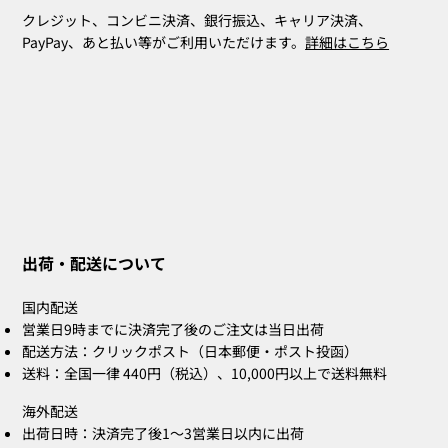
クレジット、コンビニ決済、銀行振込、キャリア決済、
PayPay、あと払い等がご利用いただけます。
詳細はこちら
ZOE Ink Refill｜ハンコ・ネームスタン
ZOE Name Stamp Black｜別注印面｜ハ
MIA Pomodoro（ポモドーロ／レッド）
CLARA Desk Calendar 2026 Orange｜卓
CLARA Desk Calendar 2026 White｜卓上
CLARA Calendar Refill 2026 White｜卓
CLARA Desk Calendar 2026 Navy｜卓上
CLARA Desk Cal
ZOE Name Sta
Bridal Gift
ZOE Name St
CLARA Desk Cal
CLARA Calendar 
プ・補充詰め替えインク
ンコ・ネームスタンプ
3個セット
上カレンダー
カレンダー
上カレンダー
カレンダー
カレンダー
ンコ・ネームスタ
スタンプ
ンコ・ネームスタ
上カレンダー
カレンダー
出荷・配送について
在庫なし
在庫なし
在庫なし
在庫なし
在庫なし
価格
価格
価格
価格
価格
価格
価格
価格
￥660
￥2,860
￥4,400
￥2,530
￥2,530
￥2,200
￥5,500
￥2,200
国内配送
営業日9時までに決済完了後のご注文は当日出荷
配送方法：クリックポスト（日本郵便・ポスト投函）
送料：全国一律 440円（税込）、10,000円以上で送料無料
海外配送
出荷日時：決済完了後1〜3営業日以内に出荷