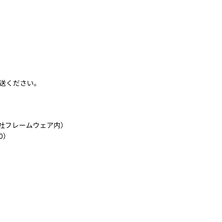
返送ください。
会社フレームウェア内）
00）