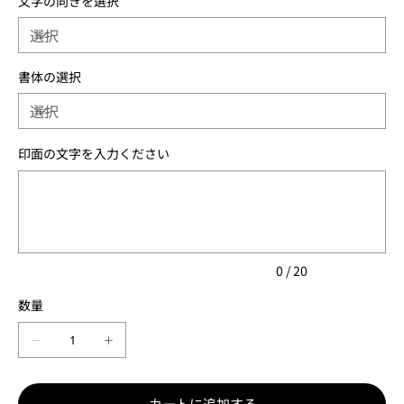
文字の向きを選択
書体の選択
印面の文字を入力ください
最
大
20
文
字
ま
で
入
力
0 / 20
で
き
数量
ま
す。
カートに追加する