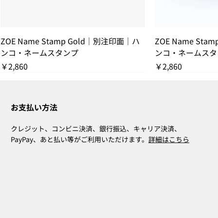
ZOE Name Stamp Gold｜別注印面｜ハ
ZOE Name Sta
ンコ・ネームスタンプ
ンコ・ネームスタ
価格
価格
￥2,860
￥2,860
残りわずか
THANK YOU SOLD OUT
THANK YOU SOLD OUT
THANK YOU SOLD OUT
残りわずか
THANK YOU SOL
残りわずか
お支払い方法
クレジット、コンビニ決済、銀行振込、キャリア決済、
PayPay、あと払い等がご利用いただけます。
詳細はこちら