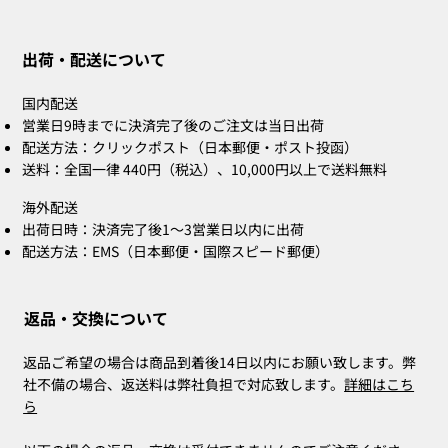
ZOE Ink Refill｜ハンコ・ネームスタン
ZOE Name Stamp Black｜別注印面｜ハ
MIA Pomodoro（ポモドーロ／レッド）
CLARA Desk Calendar 2026 Orange｜卓
CLARA Desk Calendar 2026 White｜卓上
CLARA Calendar Refill 2026 White｜卓
CLARA Desk Calendar 2026 Navy｜卓上
CLARA Desk Cal
ZOE Name Sta
Bridal Gift
ZOE Name St
CLARA Desk Cal
CLARA Calendar 
プ・補充詰め替えインク
ンコ・ネームスタンプ
3個セット
上カレンダー
カレンダー
上カレンダー
カレンダー
カレンダー
ンコ・ネームスタ
スタンプ
ンコ・ネームスタ
上カレンダー
カレンダー
出荷・配送について
在庫なし
在庫なし
在庫なし
在庫なし
在庫なし
価格
価格
価格
価格
価格
価格
価格
価格
￥660
￥2,860
￥4,400
￥2,530
￥2,530
￥2,200
￥5,500
￥2,200
国内配送
営業日9時までに決済完了後のご注文は当日出荷
配送方法：クリックポスト（日本郵便・ポスト投函）
送料：全国一律 440円（税込）、10,000円以上で送料無料
海外配送
出荷日時：決済完了後1〜3営業日以内に出荷
配送方法：EMS（日本郵便・国際スピード郵便）
返品・交換について
返品ご希望の場合は商品到着後14日以内にお願い致します。弊
社不備の場合、返送料は弊社負担で対応致します。
詳細はこち
ら