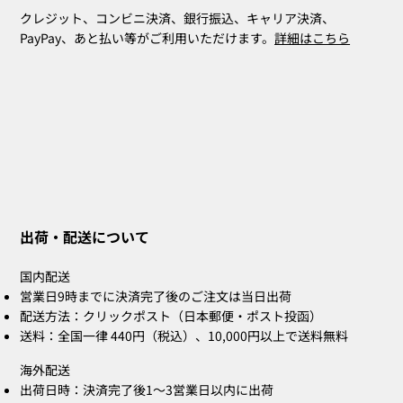
クレジット、コンビニ決済、銀行振込、キャリア決済、
PayPay、あと払い等がご利用いただけます。
詳細はこちら
ZOE Ink Refill｜ハンコ・ネームスタン
ZOE Name Stamp Black｜別注印面｜ハ
MIA Pomodoro（ポモドーロ／レッド）
CLARA Desk Calendar 2026 Orange｜卓
CLARA Desk Calendar 2026 White｜卓上
CLARA Calendar Refill 2026 White｜卓
CLARA Desk Calendar 2026 Navy｜卓上
CLARA Desk Cal
ZOE Name Sta
Bridal Gift
ZOE Name St
CLARA Desk Cal
CLARA Calendar 
プ・補充詰め替えインク
ンコ・ネームスタンプ
3個セット
上カレンダー
カレンダー
上カレンダー
カレンダー
カレンダー
ンコ・ネームスタ
スタンプ
ンコ・ネームスタ
上カレンダー
カレンダー
出荷・配送について
在庫なし
在庫なし
在庫なし
在庫なし
在庫なし
価格
価格
価格
価格
価格
価格
価格
価格
￥660
￥2,860
￥4,400
￥2,530
￥2,530
￥2,200
￥5,500
￥2,200
国内配送
営業日9時までに決済完了後のご注文は当日出荷
配送方法：クリックポスト（日本郵便・ポスト投函）
送料：全国一律 440円（税込）、10,000円以上で送料無料
海外配送
出荷日時：決済完了後1〜3営業日以内に出荷