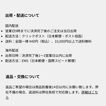
ZOE Ink Refill｜ハンコ・ネームスタン
ZOE Name Stamp Black｜別注印面｜ハ
MIA Pomodoro（ポモドーロ／レッド）
CLARA Desk Calendar 2026 Orange｜卓
CLARA Desk Calendar 2026 White｜卓上
CLARA Calendar Refill 2026 White｜卓
CLARA Desk Calendar 2026 Navy｜卓上
CLARA Desk Cal
ZOE Name Sta
Bridal Gift
ZOE Name St
CLARA Desk Cal
CLARA Calendar 
プ・補充詰め替えインク
ンコ・ネームスタンプ
3個セット
上カレンダー
カレンダー
上カレンダー
カレンダー
カレンダー
ンコ・ネームスタ
スタンプ
ンコ・ネームスタ
上カレンダー
カレンダー
出荷・配送について
在庫なし
在庫なし
在庫なし
在庫なし
在庫なし
価格
価格
価格
価格
価格
価格
価格
価格
￥660
￥2,860
￥4,400
￥2,530
￥2,530
￥2,200
￥5,500
￥2,200
国内配送
営業日9時までに決済完了後のご注文は当日出荷
配送方法：クリックポスト（日本郵便・ポスト投函）
送料：全国一律 440円（税込）、10,000円以上で送料無料
海外配送
出荷日時：決済完了後1〜3営業日以内に出荷
配送方法：EMS（日本郵便・国際スピード郵便）
返品・交換について
返品ご希望の場合は商品到着後14日以内にお願い致します。弊
社不備の場合、返送料は弊社負担で対応致します。
詳細はこち
ら