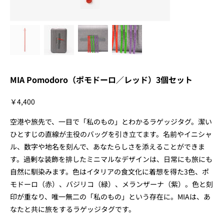
MIA Pomodoro（ポモドーロ／レッド）3個セット
価
￥4,400
格
空港や旅先で、一目で「私のもの」とわかるラゲッジタグ。潔い
ひとすじの直線が主役のバッグを引き立てます。名前やイニシャ
ル、数字や地名を刻んで、あなたらしさを添えることができま
す。過剰な装飾を排したミニマルなデザインは、日常にも旅にも
自然に馴染みます。色はイタリアの食文化に着想を得た3色、ポ
モドーロ（赤）、バジリコ（緑）、メランザーナ（紫）。色と刻
印が重なり、唯一無二の「私のもの」という存在に。MIAは、あ
なたと共に旅をするラゲッジタグです。