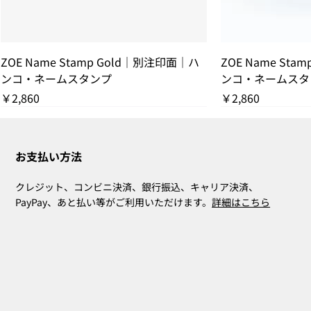
ZOE Name Stamp Gold｜別注印面｜ハ
ZOE Name Sta
ンコ・ネームスタンプ
ンコ・ネームスタ
価格
価格
￥2,860
￥2,860
残りわずか
THANK YOU SOLD OUT
THANK YOU SOLD OUT
THANK YOU SOLD OUT
残りわずか
THANK YOU SOL
残りわずか
お支払い方法
クレジット、コンビニ決済、銀行振込、キャリア決済、
PayPay、あと払い等がご利用いただけます。
詳細はこちら