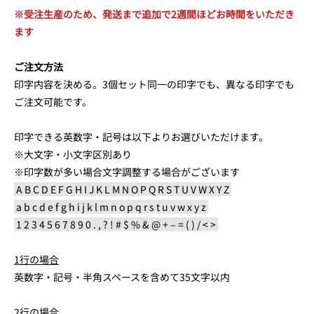
※受注生産のため、発送まで追加で2週間ほどお時間をいただき
ます
ご注文方法
印字内容を決める。3個セット同一の印字でも、異なる印字でも
ご注文可能です。
印字できる英数字・記号は以下よりお選びいただけます。
※大文字・小文字区別あり
※印字数が多い場合文字調整する場合がございます
A B C D E F G H I J K L M N O P Q R S T U V W X Y Z
a b c d e f g h i j k l m n o p q r s t u v w x y z
1 2 3 4 5 6 7 8 9 0 . , ? ! # $ % & @ + – = ( ) / < >
1行の場合
英数字・記号・半角スペースを含めて35文字以内
2行の場合