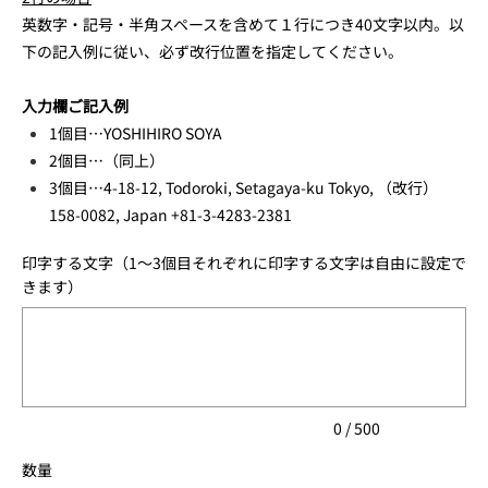
英数字・記号・半角スペースを含めて１行につき40文字以内。以
下の記入例に従い、必ず改行位置を指定してください。
入力欄ご記入例
1個目…YOSHIHIRO SOYA
2個目…（同上）
3個目…4-18-12, Todoroki, Setagaya-ku Tokyo, （改行）
158-0082, Japan +81-3-4283-2381
印字する文字（1〜3個目それぞれに印字する文字は自由に設定で
きます）
最
大
500
文
字
ま
で
入
力
0 / 500
で
き
数量
ま
す。