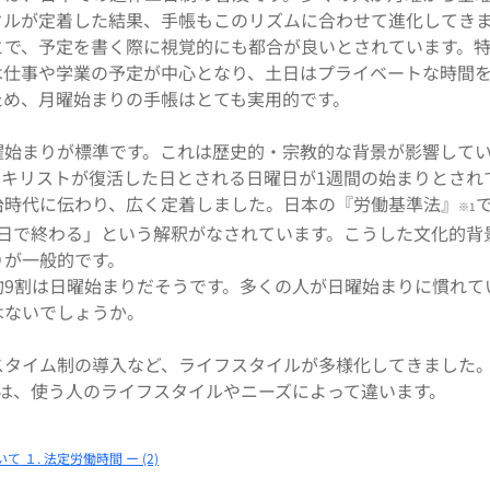
クルが定着した結果、手帳もこのリズムに合わせて進化してき
とで、予定を書く際に視覚的にも都合が良いとされています。
は仕事や学業の予定が中心となり、土日はプライベートな時間
ため、月曜始まりの手帳はとても実用的です。
曜始まりが標準です。これは歴史的・宗教的な背景が影響して
・キリストが復活した日とされる日曜日が1週間の始まりとされ
治時代に伝わり、広く定着しました。日本の『労働基準法』
※1
曜日で終わる」という解釈がなされています。こうした文化的背
りが一般的です。
約9割は日曜始まりだそうです。多くの人が日曜始まりに慣れて
はないでしょうか。
スタイム制の導入など、ライフスタイルが多様化してきました
は、使う人のライフスタイルやニーズによって違います。
１. 法定労働時間 ー (2)