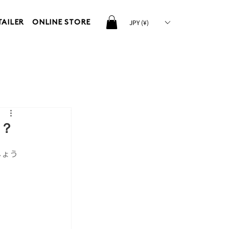
JPY (¥)
TAILER
ONLINE STORE
は？
しょう