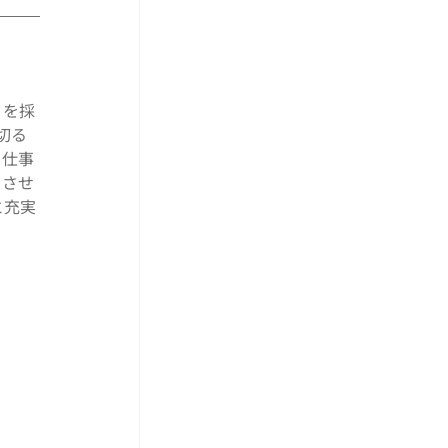
」
を採
切る
も仕事
トさせ
と充実