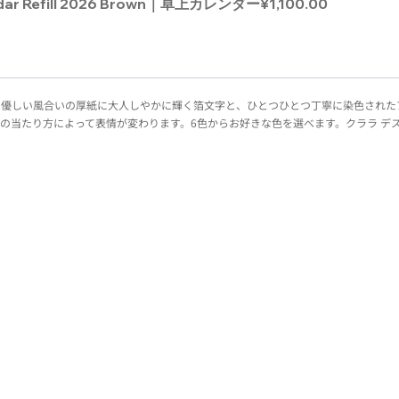
dar Refill 2026 Brown｜卓上カレンダー
¥1,100.00
）。優しい風合いの厚紙に大人しやかに輝く箔文字と、ひとつひとつ丁寧に染色された
の当たり方によって表情が変わります。6色からお好きな色を選べます。クララ デ