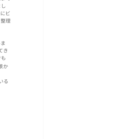
まし
特にビ
を整理
いま
てき
でも
景か
いる
。