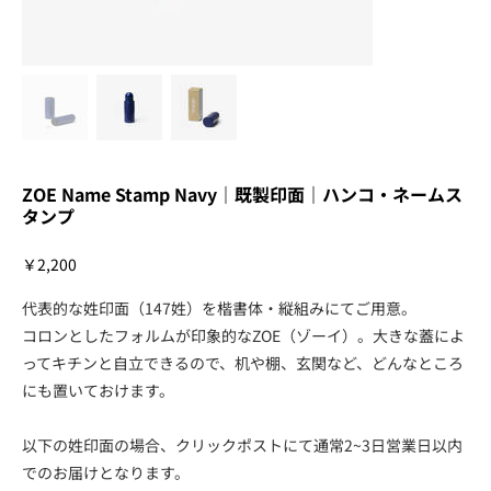
ZOE Name Stamp Navy｜既製印面｜ハンコ・ネームス
タンプ
価
￥2,200
格
代表的な姓印面（147姓）を楷書体・縦組みにてご用意。
コロンとしたフォルムが印象的なZOE（ゾーイ）。大きな蓋によ
ってキチンと自立できるので、机や棚、玄関など、どんなところ
にも置いておけます。
以下の姓印面の場合、クリックポストにて通常2~3日営業日以内
でのお届けとなります。