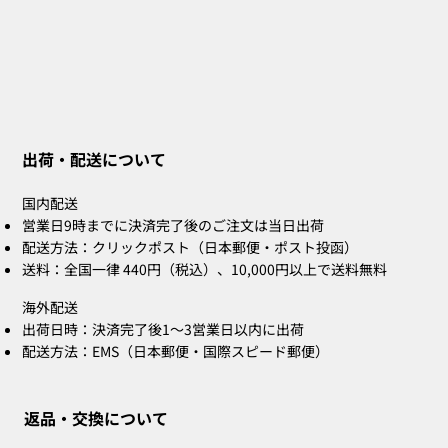
ZOE Ink Refill｜ハンコ・ネームスタン
ZOE Name Stamp Black｜別注印面｜ハ
MIA Pomodoro（ポモドーロ／レッド）
CLARA Desk Calendar 2026 Orange｜卓
CLARA Desk Calendar 2026 White｜卓上
CLARA Calendar Refill 2026 White｜卓
CLARA Desk Calendar 2026 Navy｜卓上
CLARA Desk Cal
ZOE Name Sta
Bridal Gift
ZOE Name St
CLARA Desk Cal
CLARA Calendar 
プ・補充詰め替えインク
ンコ・ネームスタンプ
3個セット
上カレンダー
カレンダー
上カレンダー
カレンダー
カレンダー
ンコ・ネームスタ
スタンプ
ンコ・ネームスタ
上カレンダー
カレンダー
出荷・配送について
在庫なし
在庫なし
在庫なし
在庫なし
在庫なし
価格
価格
価格
価格
価格
価格
価格
価格
￥660
￥2,860
￥4,400
￥2,530
￥2,530
￥2,200
￥5,500
￥2,200
国内配送
営業日9時までに決済完了後のご注文は当日出荷
配送方法：クリックポスト（日本郵便・ポスト投函）
送料：全国一律 440円（税込）、10,000円以上で送料無料
海外配送
出荷日時：決済完了後1〜3営業日以内に出荷
配送方法：EMS（日本郵便・国際スピード郵便）
返品・交換について