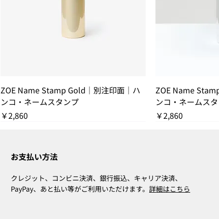
ZOE Name Stamp Gold｜別注印面｜ハ
ZOE Name Sta
ンコ・ネームスタンプ
ンコ・ネームスタ
価格
価格
￥2,860
￥2,860
残りわずか
THANK YOU SOLD OUT
THANK YOU SOLD OUT
THANK YOU SOLD OUT
残りわずか
THANK YOU SOL
残りわずか
お支払い方法
クレジット、コンビニ決済、銀行振込、キャリア決済、
PayPay、あと払い等がご利用いただけます。
詳細はこちら