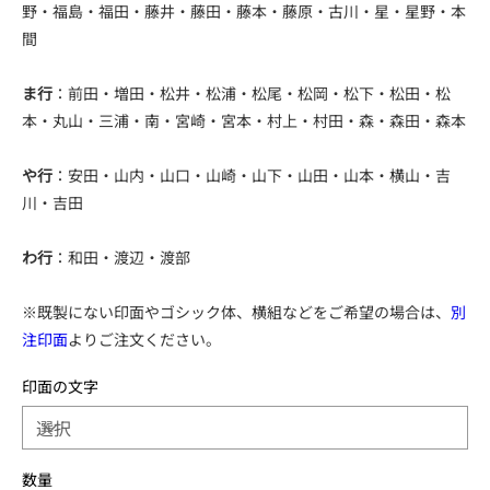
野・福島・福田・藤井・藤田・藤本・藤原・古川・星・星野・本
間
ま行
：前田・増田・松井・松浦・松尾・松岡・松下・松田・松
本・丸山・三浦・南・宮崎・宮本・村上・村田・森・森田・森本
や行
：安田・山内・山口・山崎・山下・山田・山本・横山・吉
川・吉田
わ行
：和田・渡辺・渡部
※既製にない印面やゴシック体、横組などをご希望の場合は、
別
注印面
よりご注文ください。
印面の文字
数量