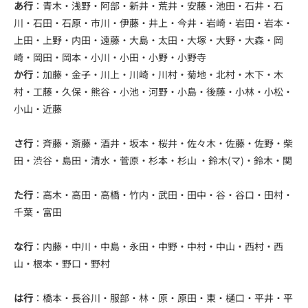
あ行
：青木・浅野・阿部・新井・荒井・安藤・池田・石井・石
川・石田・石原・市川・伊藤・井上・今井・岩崎・岩田・岩本・
上田・上野・内田・遠藤・大島・太田・大塚・大野・大森・岡
崎・岡田・岡本・小川・小田・小野・小野寺
か行
：加藤・金子・川上・川崎・川村・菊地・北村・木下・木
村・工藤・久保・熊谷・小池・河野・小島・後藤・小林・小松・
小山・近藤
さ行
：斉藤・斎藤・酒井・坂本・桜井・佐々木・佐藤・佐野・柴
田・渋谷・島田・清水・菅原・杉本・杉山 ・鈴木(マ)・鈴木・関
た行
：高木・高田・高橋・竹内・武田・田中・谷・谷口・田村・
千葉・富田
な行
：内藤・中川・中島・永田・中野・中村・中山・西村・西
山・根本・野口・野村
は行
：橋本・長谷川・服部・林・原・原田・東・樋口・平井・平