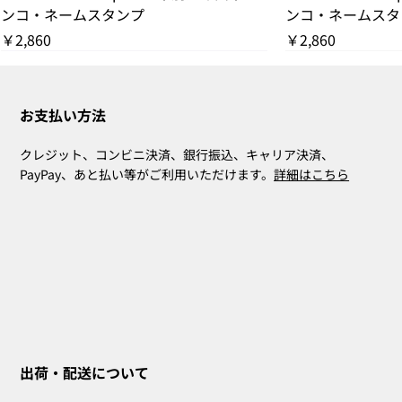
ンコ・ネームスタンプ
ンコ・ネームスタ
価格
価格
￥2,860
￥2,860
残りわずか
THANK YOU SOLD OUT
THANK YOU SOLD OUT
THANK YOU SOLD OUT
残りわずか
THANK YOU SOL
残りわずか
お支払い方法
クレジット、コンビニ決済、銀行振込、キャリア決済、
PayPay、あと払い等がご利用いただけます。
詳細はこちら
ZOE Ink Refill｜ハンコ・ネームスタン
ZOE Name Stamp Black｜別注印面｜ハ
MIA Pomodoro（ポモドーロ／レッド）
CLARA Desk Calendar 2026 Orange｜卓
CLARA Desk Calendar 2026 White｜卓上
CLARA Calendar Refill 2026 White｜卓
CLARA Desk Calendar 2026 Navy｜卓上
CLARA Desk Cal
ZOE Name Sta
Bridal Gift
ZOE Name St
CLARA Desk Cal
CLARA Calendar 
プ・補充詰め替えインク
ンコ・ネームスタンプ
3個セット
上カレンダー
カレンダー
上カレンダー
カレンダー
カレンダー
ンコ・ネームスタ
スタンプ
ンコ・ネームスタ
上カレンダー
カレンダー
出荷・配送について
在庫なし
在庫なし
在庫なし
在庫なし
在庫なし
価格
価格
価格
価格
価格
価格
価格
価格
￥660
￥2,860
￥4,400
￥2,530
￥2,530
￥2,200
￥5,500
￥2,200