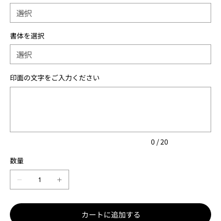
書体を選択
印面の文字をご入力ください
最
大
20
文
字
ま
で
入
力
0 / 20
で
き
数量
ま
す。
カートに追加する