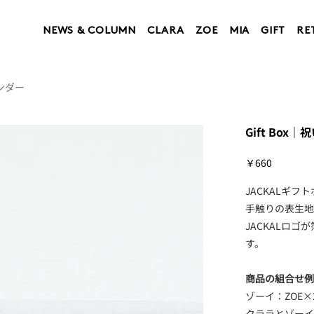
NEWS & COLUMN
CLARA
ZOE
MIA
GIFT
RE
ンダー
Gift Bo
価
￥660
格
JACKALギ
手触りの表生
JACKALロ
す。
商品の組合せ
ゾーイ：ZOE
クララとゾーイ：