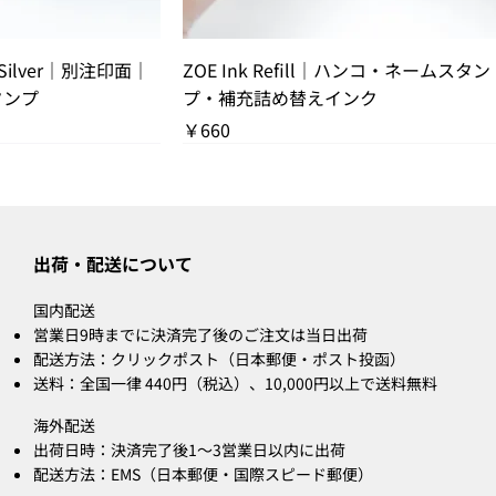
クビュー
クイックビュー
p Silver｜別注印面｜
ZOE Ink Refill｜ハンコ・ネームスタン
タンプ
プ・補充詰め替えインク
価格
￥660
 OUT
THANK YOU SOLD OUT
出荷・配送について
国内配送
営業日9時までに決済完了後のご注文は当日出荷
配送方法：クリックポスト（日本郵便・ポスト投函）
送料：全国一律 440円（税込）、10,000円以上で送料無料
海外配送
出荷日時：決済完了後1〜3営業日以内に出荷
配送方法：EMS（日本郵便・国際スピード郵便）
クビュー
クビュー
クイックビュー
クイックビュー
o（ポモドーロ／レッ
dar 2026 Brown｜
Bridal Gift｜結婚祝い｜ハンコ・ネーム
CLARA Calendar Refill 2026 White｜卓