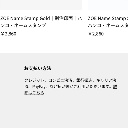
クイックビュー
クイッ
ZOE Name Stamp Gold｜別注印面｜ハ
ZOE Name Stam
ンコ・ネームスタンプ
ハンコ・ネームス
価格
価格
￥2,860
￥2,860
THANK YOU SOLD OUT
THANK YOU SOLD
お支払い方法
クレジット、コンビニ決済、銀行振込、キャリア決
済、PayPay、あと払い等がご利用いただけます。
詳
細はこちら
クイックビュー
クイックビュー
クイッ
クイッ
ZOE Name Stamp Black｜既製印面｜
CLARA Desk Calendar 2026 White｜卓
MIA Pomodor
CLARA Desk Calen