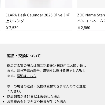
クイックビュー
ク
CLARA Desk Calendar 2026 Olive｜卓
ZOE Name St
上カレンダー
ハンコ・ネーム
価格
価格
￥2,530
￥2,860
残りわずか
残りわずか
THANK YOU S
返品・交換について
返品ご希望の場合は商品到着後14日以内にお願い致し
ます。弊社不備の場合、返送料は弊社負担で対応致し
ます。
詳細はこちら
以下の場合の返品・交換は受付できませんのでご注意
ください。
商品到着から14日以上経過した場合
お客様のもとでキズや破損が生じた場合
クイックビュー
クイックビュー
ク
ク
CLARA Desk Calendar 2026 Orange｜
CLARA Calendar Refill 2026 Olive｜卓
ZOE Name S
CLARA Desk Ca