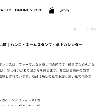
JPY (¥)
TAILER
ONLINE STORE
前へ
次へ
x｜祝い箱｜ハンコ・ネームスタンプ・卓上カレンダー
フトボックスは、フォーマルなお祝い用の箱です。純白でなめらかな
地は、少し弾力があり温かみを感じます。蓋には真珠色の箔で
ゴが箔押しされています。商品は糸状の紙で保護し薄い紙で包みま
例
×2個とインクリフィル×1個
CLARA×1個とZOE×1個