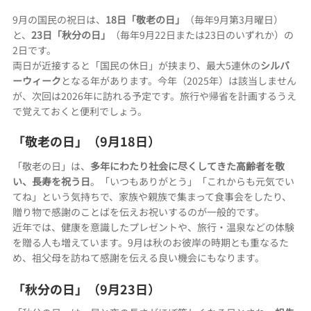
9月の国民の祝日は、
18日「敬老の日」
（毎年9月第3月曜日）
と、
23日「秋分の日」
（毎年9月22日または23日のいずれか）の
2日です。
両日が近接すると「国民の休日」が挟まり、最大5連休の
シルバ
ーウィーク
となる年があります。今年（2025年）は該当しません
が、次回は2026年に訪れる予定です。旅行や帰省を計画するうえ
で覚えておくと便利でしょう。
「敬老の日」（9月18日）
「敬老の日」は、
多年にわたり社会に尽くしてきた高齢者を敬
い、長寿を祝う日
。「いつもありがとう」「これからも元気でい
てね」という気持ちで、家族や親族で集まって食事会をしたり、
贈り物で感謝のことばを伝えお祝いするのが一般的です。
近年では、健康を意識したプレゼントや、旅行・温泉などの体験
を贈る人も増えています。9月は秋のお彼岸の時期とも重なるた
め、祖父母を訪ねて感謝を伝える良い機会にもなります。
「秋分の日」（9月23日）