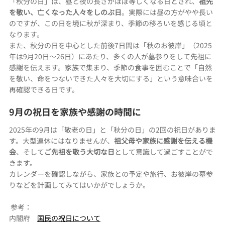
「秋分の日」は、昼と夜の長さがほぼ等しくなる日とされ、
祖先
を敬い、亡くなった人々をしのぶ日
。実際には昼の方がやや長い
のですが、この日を境に秋が深まり、季節の移ろいを感じる頃と
なります。
また、秋分の日を中心とした前後7日間は「秋のお彼岸」（2025
年は9月20日〜26日）にあたり、多くの人が墓参りをして先祖に
感謝を伝えます。家族で集まり、季節の食事を囲むことで「自然
を敬い、命をつないできた人々を大切にする」という意味合いを
再確認できる日です。
9月の祝日を家族や感謝の時間に
2025年の9月は「敬老の日」と「秋分の日」の2回の祝日がありま
す。大型連休にはなりませんが、
祖父母や家族に感謝を伝える機
会
、そして
ご先祖を敬う大切な日
として意識して過ごすことがで
きます。
カレンダーを確認しながら、家族との予定や旅行、お彼岸の墓参
りなどを計画してみてはいかがでしょうか。
 参考：
内閣府　
国民の祝日について