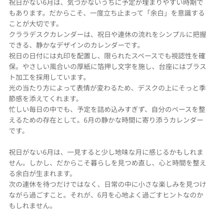
祝日がない6月は、気づかないうちに予定が埋まりやすい時期で
もあります。だからこそ、一度立ち止まって「余白」を意識する
ことが大切です。
クララデスクカレンダーは、祝日や連休の流れをシンプルに把握
できる、静かなデザインのカレンダーです。
祝日の日付には丸印を配置し、限られたスペースでも視認性を確
保。やさしい風合いの厚紙に箔押し文字を施し、台座にはブラス
ト加工を採用しています。
光の当たり方によって表情が変わるため、デスクの上にそっと季
節感を添えてくれます。
忙しい毎日の中でも、予定を詰め込みすぎず、自分のペースを整
えるための存在として。6月の静かな時間に寄り添うカレンダー
です。
祝日がない6月は、一見すると少し地味な月に感じるかもしれま
せん。しかし、だからこそ暮らしを見つめ直し、心と時間を整え
る余白が生まれます。
次の連休を待つだけではなく、日常の中に小さな楽しみを見つけ
ながら過ごすこと。それが、6月を心地よく過ごすヒントなのか
もしれません。