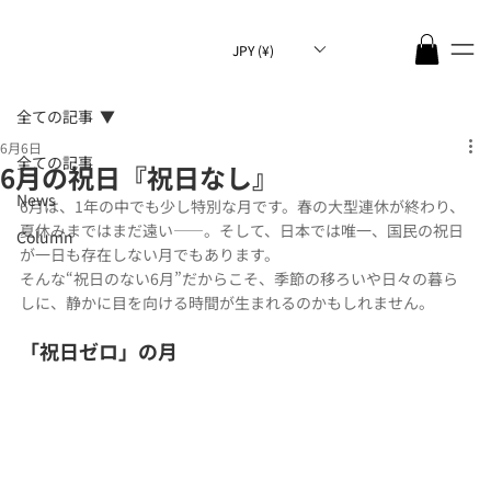
JPY (¥)
全ての記事
6月6日
全ての記事
6月の祝日『祝日なし』
News
6月は、1年の中でも少し特別な月です。春の大型連休が終わり、
夏休みまではまだ遠い――。そして、日本では唯一、国民の祝日
Column
が一日も存在しない月でもあります。
そんな“祝日のない6月”だからこそ、季節の移ろいや日々の暮ら
しに、静かに目を向ける時間が生まれるのかもしれません。
「祝日ゼロ」の月