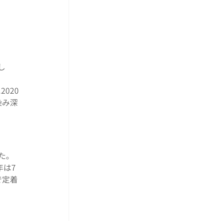
し
020
染み深
た。
年は7
で定着